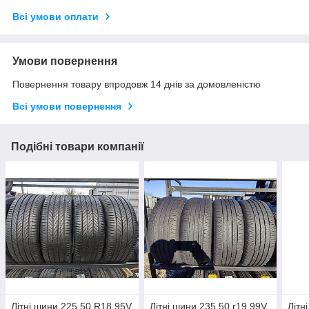
Всі умови оплати
Умови повернення
Повернення товару впродовж 14 днів за домовленістю
Всі умови повернення
Подібні товари компанії
Літні шини 225 50 R18 95V
Літні шини 235 50 r19 99V
Літн