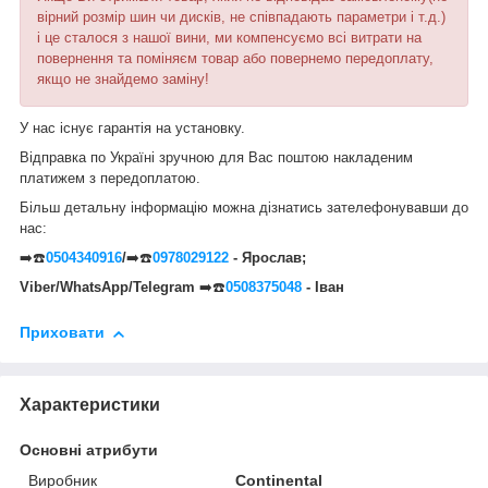
вірний розмір шин чи дисків, не співпадають параметри і т.д.)
і це сталося з нашої вини, ми компенсуємо всі витрати на
повернення та поміняєм товар або повернемо передоплату,
якщо не знайдемо заміну!
У нас існує гарантія на установку.
Відправка по Україні зручною для Вас поштою накладеним
платижем з передоплатою.
Більш детальну інформацію можна дізнатись зателефонувавши до
нас:
➡️☎️
0504340916
/
➡️☎️
0978029122
- Ярослав;
Viber/WhatsApp/Telegram
➡️☎️
0508375048
- Іван
Приховати
Характеристики
Основні атрибути
Виробник
Continental