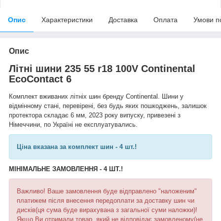
Опис
Характеристики
Доставка
Оплата
Умови п
Опис
Літні шини 235 55 r18 100V Continental
EcoContact 6
Комплект вживаних літніх шин бренду Continental. Шини у
відмінному стані, перевірені, без будь яких пошкоджень, залишок
протектора складає 6 мм, 2023 року випуску, привезені з
Німеччини, по Україні не експлуатувались.
Ціна вказана за комплект шин - 4 шт.!
МІНІМАЛЬНЕ ЗАМОВЛЕННЯ - 4 ШТ.!
Важливо! Ваше замовлення буде відправлено "наложеним"
платижем після внесення передоплати за доставку шин чи
дисків(ця сума буде вирахувана з загальної суми наложки)!
Якщо Ви отримали товар, який не відповідає замовленому(не