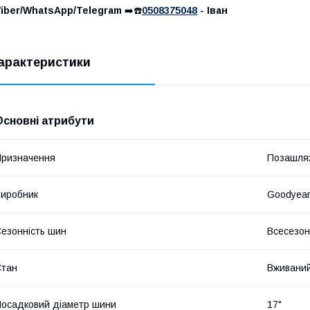
Viber/WhatsApp/Telegram
➡️☎️
0508375048
- Іван
арактеристики
Основні атрибути
ризначення
Позашля
иробник
Goodyea
езонність шин
Всесезон
Стан
Вживани
осадковий діаметр шини
17"