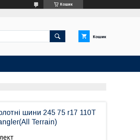
Кошик
Кошик
олотні шини 245 75 r17 110T
gler(All Terrain)
лект