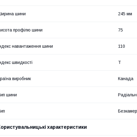
Ширина шини
245 мм
исота профілю шини
75
ндекс навантаження шини
110
ндекс швидкості
T
раїна виробник
Канада
ип шини
Радіальн
ип
Безкамер
Користувальницькі характеристики