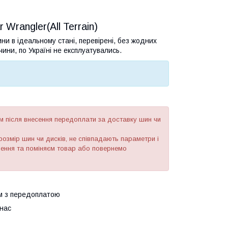
Wrangler(All Terrain)
и в ідеальному стані, перевірені, без жодних
ини, по Україні не експлуатувались.
 після внесення передоплати за доставку шин чи
озмір шин чи дисків, не співпадають параметри і
рнення та поміняєм товар або повернемо
ем з передоплатою
нас