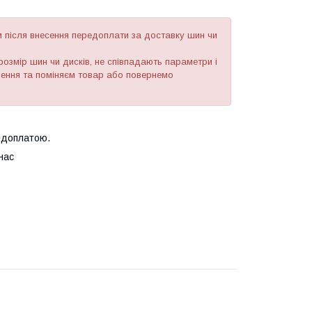
після внесення передоплати за доставку шин чи
озмір шин чи дисків, не співпадають параметри і
рнення та поміняєм товар або повернемо
едоплатою.
нас