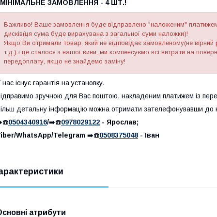
МІНІМАЛЬНЕ ЗАМОВЛЕННЯ - 4 ШТ.!
Важливо! Ваше замовлення буде відправлено "наложеним" платижем 
дисків(ця сума буде вирахувана з загальної суми наложки)!
Якщо Ви отримали товар, який не відповідає замовленому(не вірний р
т.д.) і це сталося з нашої вини, ми компенсуємо всі витрати на пове
передоплату, якщо не знайдемо заміну!
 нас існує гарантія на установку.
ідправимо зручною для Вас поштою, накладеним платижем із пер
ільш детальну інформацію можна отримати зателефонувавши до 
️☎️
0504340916
/
➡️☎️
0978029122
- Ярослав;
Viber/WhatsApp/Telegram
➡️☎️
0508375048
- Іван
арактеристики
Основні атрибути