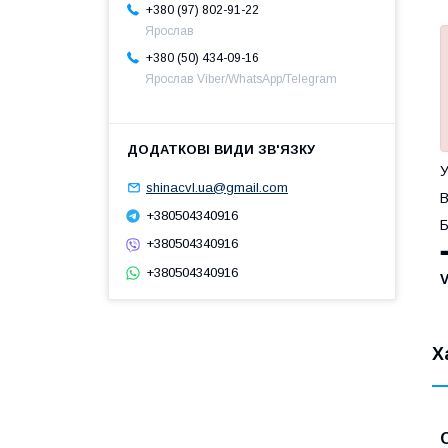
+380 (97) 802-91-22
Ярослав
+380 (50) 434-09-16
Ярослав Viber/WhatsApp/Telegram
У
shinacvl.ua@gmail.com
В
+380504340916
Б
+380504340916
➡
+380504340916
Х