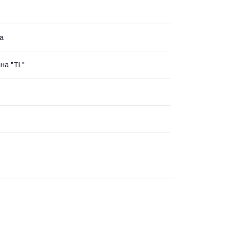
а
на "TL"