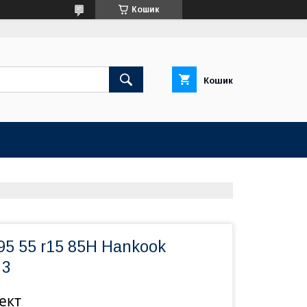
Кошик
Кошик
95 55 r15 85H Hankook
 3
ект