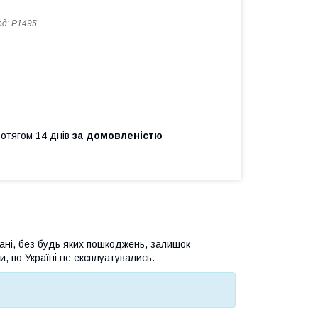
од:
P1495
ротягом 14 днів
за домовленістю
ані, без будь яких пошкоджень, залишок
и, по Україні не експлуатувались.