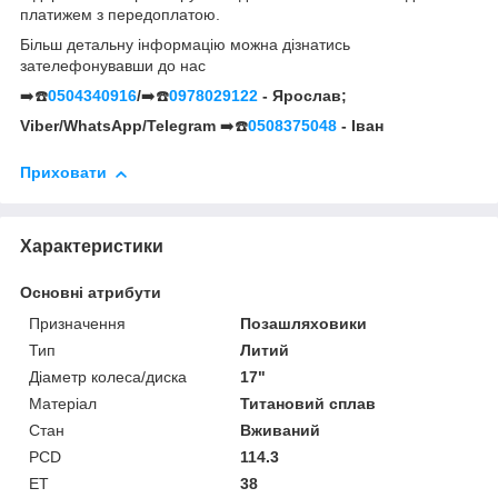
платижем з передоплатою.
Більш детальну інформацію можна дізнатись
зателефонувавши до нас
➡️☎️
0504340916
/
➡️☎️
0978029122
- Ярослав;
Viber/WhatsApp/Telegram
➡️☎️
0508375048
- Іван
Приховати
Характеристики
Основні атрибути
Призначення
Позашляховики
Тип
Литий
Діаметр колеса/диска
17"
Матеріал
Титановий сплав
Стан
Вживаний
PCD
114.3
ET
38