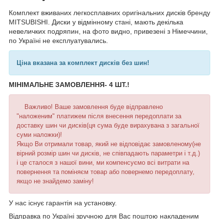
Комплект вживаних легкосплавних оригінальних дисків бренду
MITSUBISHI. Диски у відмінному стані, мають декілька
невеличких подряпин, на фото видно, привезені з Німеччини,
по Україні не експлуатувались.
Ціна вказана за комплект дисків без шин!
МІНІМАЛЬНЕ ЗАМОВЛЕННЯ- 4 ШТ.!
Важливо! Ваше замовлення буде відправлено
"наложеним" платижем після внесення передоплати за
доставку шин чи дисків(ця сума буде вирахувана з загальної
суми наложки)!
Якщо Ви отримали товар, який не відповідає замовленому(не
вірний розмір шин чи дисків, не співпадають параметри і т.д.)
і це сталося з нашої вини, ми компенсуємо всі витрати на
повернення та поміняєм товар або повернемо передоплату,
якщо не знайдемо заміну!
У нас існує гарантія на установку.
Відправка по Україні зручною для Вас поштою накладеним