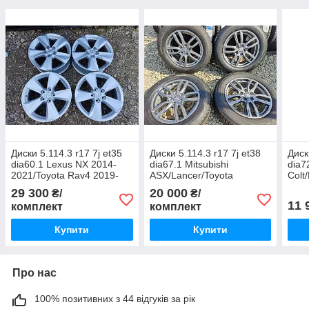
Диски 5.114.3 r17 7j et35
Диски 5.114.3 r17 7j et38
Диск
dia60.1 Lexus NX 2014-
dia67.1 Mitsubishi
dia7
2021/Toyota Rav4 2019-
ASX/Lancer/Toyota
Colt
2023/Camry/Wuling/Lifan
RAV4/Honda CR-V/Hyundai
Chevr
29 300
20 000
₴/
₴/
Tucson
Cera
11 
комплект
комплект
Купити
Купити
Про нас
100% позитивних з 44 відгуків за рік