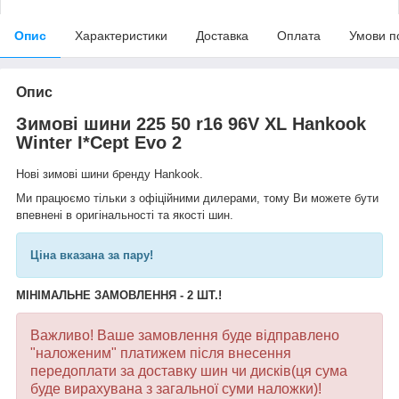
Опис
Характеристики
Доставка
Оплата
Умови п
Опис
Зимові шини 225 50 r16 96V XL Hankook
Winter I*Cept Evo 2
Нові зимові шини бренду Hankook.
Ми працюємо тільки з офіційними дилерами, тому Ви можете бути
впевнені в оригінальності та якості шин.
Ціна вказана за пару
!
МІНІМАЛЬНЕ ЗАМОВЛЕННЯ - 2 ШТ.!
Важливо! Ваше замовлення буде відправлено
"наложеним" платижем після внесення
передоплати за доставку шин чи дисків(ця сума
буде вирахувана з загальної суми наложки)!