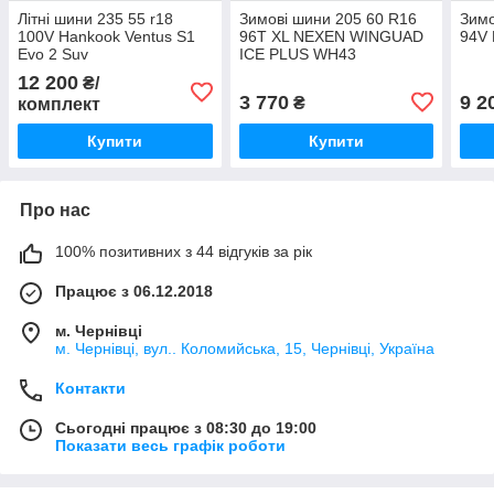
Літні шини 235 55 r18
Зимові шини 205 60 R16
Зимо
100V Hankook Ventus S1
96T XL NEXEN WINGUAD
94V 
Evo 2 Suv
ICE PLUS WH43
12 200
₴/
3 770
9 2
₴
комплект
Купити
Купити
Про нас
100% позитивних з 44 відгуків за рік
Працює з 06.12.2018
м. Чернівці
м. Чернівці, вул.. Коломийська, 15, Чернівці, Україна
Контакти
Сьогодні працює з 08:30 до 19:00
Показати весь графік роботи