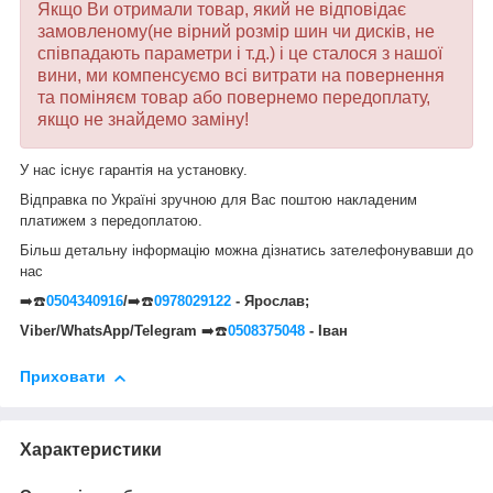
Якщо Ви отримали товар, який не відповідає
замовленому(не вірний розмір шин чи дисків, не
співпадають параметри і т.д.) і це сталося з нашої
вини, ми компенсуємо всі витрати на повернення
та поміняєм товар або повернемо передоплату,
якщо не знайдемо заміну!
У нас існує гарантія на установку.
Відправка по Україні зручною для Вас поштою накладеним
платижем з передоплатою.
Більш детальну інформацію можна дізнатись зателефонувавши до
нас
➡️☎️
0504340916
/
➡️☎️
0978029122
- Ярослав;
Viber/WhatsApp/Telegram
➡️☎️
0508375048
- Іван
Приховати
Характеристики