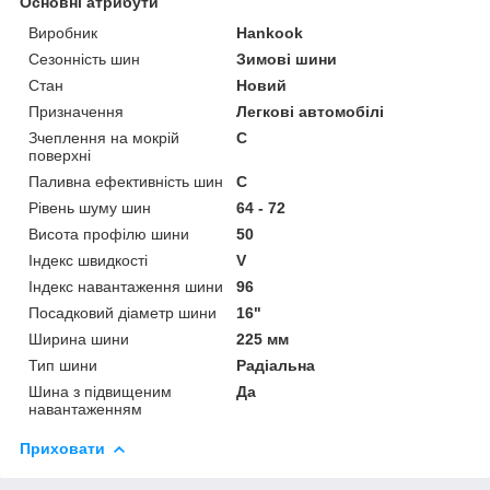
Основні атрибути
Виробник
Hankook
Сезонність шин
Зимові шини
Стан
Новий
Призначення
Легкові автомобілі
Зчеплення на мокрій
C
поверхні
Паливна ефективність шин
C
Рівень шуму шин
64 - 72
Висота профілю шини
50
Індекс швидкості
V
Індекс навантаження шини
96
Посадковий діаметр шини
16"
Ширина шини
225 мм
Тип шини
Радіальна
Шина з підвищеним
Да
навантаженням
Приховати