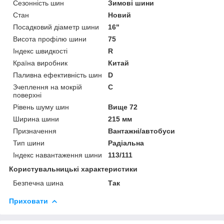
Сезонність шин
Зимові шини
Стан
Новий
Посадковий діаметр шини
16"
Висота профілю шини
75
Індекс швидкості
R
Країна виробник
Китай
Паливна ефективність шин
D
Зчеплення на мокрій
C
поверхні
Рівень шуму шин
Вище 72
Ширина шини
215 мм
Призначення
Вантажні/автобуси
Тип шини
Радіальна
Індекс навантаження шини
113/111
Користувальницькі характеристики
Безпечна шина
Так
Приховати