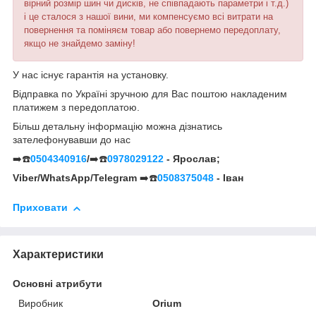
вірний розмір шин чи дисків, не співпадають параметри і т.д.)
і це сталося з нашої вини, ми компенсуємо всі витрати на
повернення та поміняєм товар або повернемо передоплату,
якщо не знайдемо заміну!
У нас існує гарантія на установку.
Відправка по Україні зручною для Вас поштою накладеним
платижем з передоплатою.
Більш детальну інформацію можна дізнатись
зателефонувавши до нас
➡️☎️
0504340916
/
➡️☎️
0978029122
- Ярослав;
Viber/WhatsApp/Telegram
➡️☎️
0508375048
- Іван
Приховати
Характеристики
Основні атрибути
Виробник
Orium