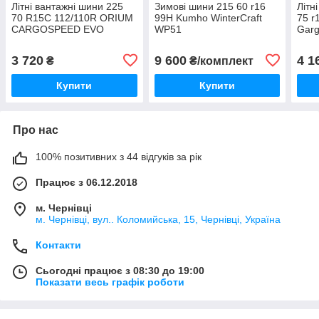
Літні вантажні шини 225
Зимові шини 215 60 r16
Літн
70 R15C 112/110R ORIUM
99H Kumho WinterCraft
75 r
CARGOSPEED EVO
WP51
Garg
3 720
9 600
4 1
₴
₴/комплект
Купити
Купити
Про нас
100% позитивних з 44 відгуків за рік
Працює з 06.12.2018
м. Чернівці
м. Чернівці, вул.. Коломийська, 15, Чернівці, Україна
Контакти
Сьогодні працює з 08:30 до 19:00
Показати весь графік роботи