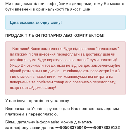
Ми працюємо тільки з офіційними дилерами, тому Ви можете
бути впевнені в оригінальності та якості шин!
Ціна вказана за одну шину!
ПРОДАЖ ТІЛЬКИ ПОПАРНО АБО КОМПЛЕКТОМ!
Важливо! Ваше замовлення буде відправлено "наложеним"
платижем після внесення передоплати за доставку шин чи
дисків(ця сума буде вирахувана з загальної суми наложки)!
Якщо Ви отримали товар, який не відповідає замовленому(не
вірний розмір шин чи дисків, не співпадають параметри і т.д.)
і це сталося з нашої вини, ми компенсуємо всі витрати на
повернення та поміняєм товар або повернемо передоплату,
якщо не знайдемо заміну!
У нас існує гарантія на установку.
Відправка по Україні зручною для Вас поштою накладеним
платижем з передоплатою.
Більш детальну інформацію можна дізнатись
зателефонувавши до нас ➡️☎️
0508375048
➖➡️☎️
0978029122