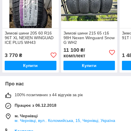
Зимові шини 205 60 R16
Зимові шини 215 65 r16
Зимо
96T XL NEXEN WINGUAD
98H Nexen Winguard Snow
91T 
ICE PLUS WH43
G WH2
11 100
₴/
3 770
1 4
₴
комплект
Купити
Купити
Про нас
100% позитивних з 44 відгуків за рік
Працює з 06.12.2018
м. Чернівці
м. Чернівці, вул.. Коломийська, 15, Чернівці, Україна
Контакти