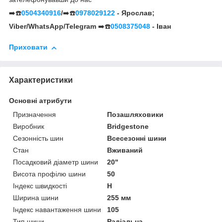
➡️☎️
0504340916
/
➡️☎️
0978029122
- Ярослав;
Viber/WhatsApp/Telegram
➡️☎️
0508375048
- Іван
Приховати
Характеристики
Основні атрибути
Призначення
Позашляховики
Виробник
Bridgestone
Сезонність шин
Всесезонні шини
Стан
Вживаний
Посадковий діаметр шини
20"
Висота профілю шини
50
Індекс швидкості
H
Ширина шини
255 мм
Індекс навантаження шини
105
Тип шини
Радіальна