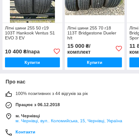
Літні шини 255 50 r19
Літні шини 255 70 r18
Літн
103T Hankook Ventus S1
113T Bridgestone Dueler
Brid
EVO 3 EV
h/t
Spor
15 000
11 
₴/
10 400
₴/пара
комплект
ком
Купити
Купити
Про нас
100% позитивних з 44 відгуків за рік
Працює з 06.12.2018
м. Чернівці
м. Чернівці, вул.. Коломийська, 15, Чернівці, Україна
Контакти