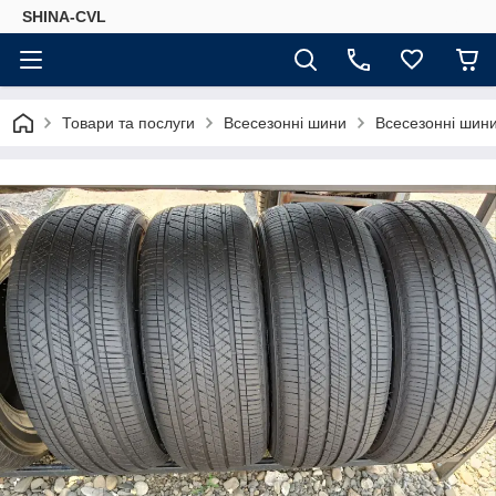
SHINA-CVL
Товари та послуги
Всесезонні шини
Всесезонні шини