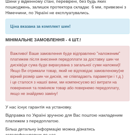
Шини у відмінному стані, перевірені, без будь яких
пошкоджень, залишок протектора складає 6 мм, привезені з
Німеччини, по Україні не експлуатувались.
Ціна вказана за комплект шин!
МІНІМАЛЬНЕ ЗАМОВЛЕННЯ - 4 ШТ.!
Важливо! Ваше замовлення буде відправлено "наложеним"
платижем після внесення передоплати за доставку шин чи
дисків(ця сума буде вирахувана з загальної суми наложки)!
Якщо Ви отримали товар, який не відповідає замовленому(не
вірний розмір шин чи дисків, не співпадають параметри і т.д.)
і це сталося з нашої вини, ми компенсуємо всі витрати на
повернення та поміняєм товар або повернемо передоплату,
якщо не знайдемо заміну!
У нас існує гарантія на установку.
Відправка по Україні зручною для Вас поштою накладеним
платижем з передоплатою.
Більш детальну інформацію можна дізнатись
зателефонувавши до нас