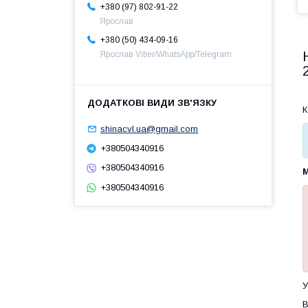
+380 (97) 802-91-22
Ярослав
+380 (50) 434-09-16
Ярослав Viber/WhatsApp/Telegram
К
shinacvl.ua@gmail.com
+380504340916
+380504340916
+380504340916
У
В