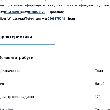
ільш детальну інформацію можна дізнатись зателефонувавши до нас
️☎️
0504340916
/
➡️☎️
0978029122
- Ярослав;
iber/WhatsApp/Telegram
➡️☎️
0508375048
- Іван
арактеристики
Основні атрибути
ризначення
Позашля
ип
Литий
іаметр колеса/диска
17"
атеріал
Титанови