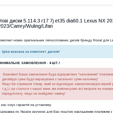
Нові диски 5.114.3 r17 7j et35 dia60.1 Lexus NX 
2023/Camry/Wuling/Lifan
омплект нових оригінальних легкосплавних дисків бренду Ronal для Le
Ціна вказана за комплект дисків!
МІНІМАЛЬНЕ ЗАМОВЛЕННЯ - 4 ШТ.!
Важливо! Ваше замовлення буде відправлено "наложеним" платижем
дисків(ця сума буде вирахувана з загальної суми наложки)!
Якщо Ви отримали товар, який не відповідає замовленому(не вірний р
т.д.) і це сталося з нашої вини, ми компенсуємо всі витрати на пове
передоплату, якщо не знайдемо заміну!
 нас існує гарантія на установку.
ідправка по Україні зручною для Вас поштою накладеним платижем з