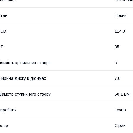
Стан
Новий
PCD
114.3
ET
35
ількість кріпильних отворів
5
ирина диску в дюймах
7.0
іаметр ступичного отвору
60.1 мм
иробник
Lexus
олір
Сірий