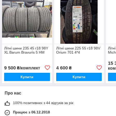
Літні шини 235 45 r18 98Y
Літні шини 225 55 r18 98V
Літн
XL Barum Bravuris 5 HM
Orium 701 4*4
Miche
15 
9 500
4 600
₴/комплект
₴
ком
Купити
Купити
Про нас
100% позитивних з 44 відгуків за рік
Працює з 06.12.2018