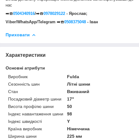
нас
➡️☎️
0504340916
/
➡️☎️
0978029122
- Ярослав;
Viber/WhatsApp/Telegram
➡️☎️
0508375048
- Іван
Приховати
Характеристики
Основні атрибути
Виробник
Fulda
Сезонність шин
Літні шини
Стан
Вживаний
Посадковий діаметр шини
17"
Висота профілю шини
50
Індекс навантаження шини
98
Індекс швидкості
Y
Країна виробник
Німеччина
Ширина шини
225 мм