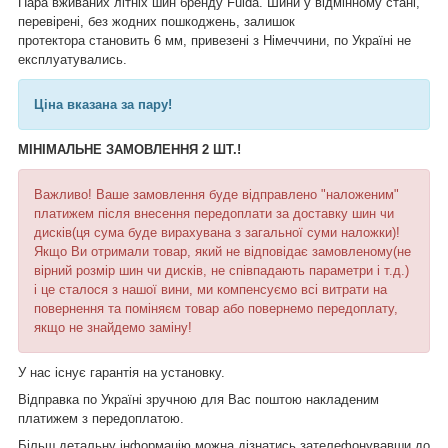
Пара вживаних літніх шин бренду Fulda. Шини у відмінному стані,
перевірені, без жодних пошкоджень, залишок
протектора становить 6 мм, привезені з Німеччини, по Україні не
експлуатувались.
Ціна вказана за пару!
МІНІМАЛЬНЕ ЗАМОВЛЕННЯ 2 ШТ.!
Важливо! Ваше замовлення буде відправлено "наложеним"
платижем після внесення передоплати за доставку шин чи
дисків(ця сума буде вирахувана з загальної суми наложки)!
Якщо Ви отримали товар, який не відповідає замовленому(не
вірний розмір шин чи дисків, не співпадають параметри і т.д.)
і це сталося з нашої вини, ми компенсуємо всі витрати на
повернення та поміняєм товар або повернемо передоплату,
якщо не знайдемо заміну!
У нас існує гарантія на установку.
Відправка по Україні зручною для Вас поштою накладеним
платижем з передоплатою.
Більш детальну інформацію можна дізнатись зателефонувавши до