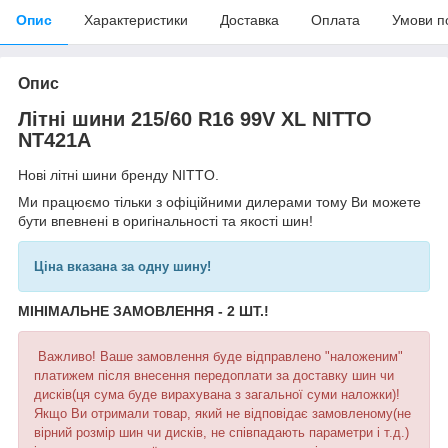
Опис
Характеристики
Доставка
Оплата
Умови п
Опис
Літні шини 215/60 R16 99V XL NITTO
NT421A
Нові літні шини бренду NITTO.
Ми працюємо тільки з офіційними дилерами тому Ви можете
бути впевнені в оригінальності та якості шин!
Ціна вказана за одну шину!
МІНІМАЛЬНЕ ЗАМОВЛЕННЯ - 2 ШТ.!
Важливо! Ваше замовлення буде відправлено "наложеним"
платижем після внесення передоплати за доставку шин чи
дисків(ця сума буде вирахувана з загальної суми наложки)!
Якщо Ви отримали товар, який не відповідає замовленому(не
вірний розмір шин чи дисків, не співпадають параметри і т.д.)