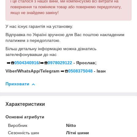
і це сталося з нашої вини, ми компенсуємо всі витрати на
повернення та поміняєм товар або повернемо передоплату,
якщо не знайдемо заміну!
У нас існує гарантія на установку.
Відправка по Україні зручною для Вас поштою накладеним
платижем з передоплатою.
Більш детальну інформацію можна дізнатись
зателефонувавши до нас
➡️☎️
0504340916
/
➡️☎️
0978029122
- Ярослав;
Viber/WhatsApp/Telegram
➡️☎️
0508375048
- Іван
Приховати
Характеристики
Основні атрибути
Виробник
Nitto
Сезонність шин
Літні шини