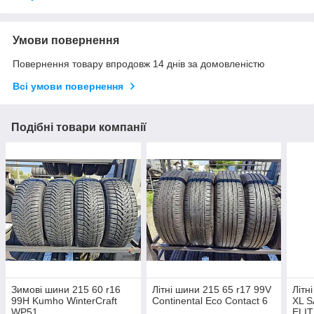
Умови повернення
Повернення товару впродовж 14 днів за домовленістю
Всі умови повернення
Подібні товари компанії
Зимові шини 215 60 r16
Літні шини 215 65 r17 99V
Літн
99H Kumho WinterCraft
Continental Eco Contact 6
XL 
WP51
ELI