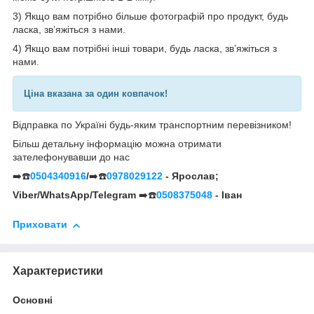
3) Якщо вам потрібно більше фотографій про продукт, будь
ласка, зв’яжіться з нами.
4) Якщо вам потрібні інші товари, будь ласка, зв’яжіться з
нами.
Ціна вказана за один ковпачок!
Відправка по Україні будь-яким транспортним перевізником!
Більш детальну інформацію можна отримати
зателефонувавши до нас
➡️☎️
0504340916
/
➡️☎️
0978029122
- Ярослав;
Viber/WhatsApp/Telegram
➡️☎️
0508375048
- Іван
Приховати
Характеристики
Основні