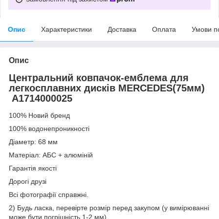
Опис
Характеристики
Доставка
Оплата
Умови п
Опис
Центральний ковпачок-емблема для
легкосплавних дисків MERCEDES(75мм)
A1714000025
100% Новий бренд
100% водонепроникності
Діаметр: 68 мм
Матеріал: АБС + алюміній
Гарантія якості
Дорогі друзі
Всі фотографії справжні.
2) Будь ласка, перевірте розмір перед закупом (у вимірюванні
може бути погрішність 1-2 мм).