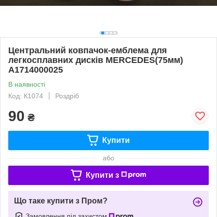
Центральний ковпачок-емблема для
легкосплавних дисків MERCEDES(75мм)
A1714000025
В наявності
Код: К1074
Роздріб
90
₴
Купити
або
Купити з
Що таке купити з Пром?
Замовлення під захистом