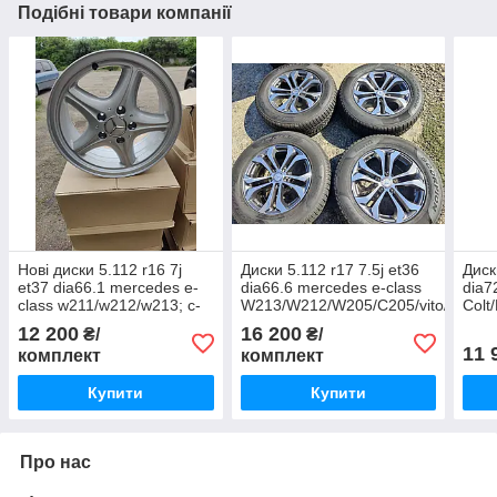
Подібні товари компанії
Нові диски 5.112 r16 7j
Диски 5.112 r17 7.5j et36
Диск
et37 dia66.1 mercedes e-
dia66.6 mercedes e-class
dia7
class w211/w212/w213; c-
W213/W212/W205/C205/vito/viano/g
Colt
class w204/w205; vito;
class
Chevr
12 200
16 200
₴/
₴/
viano
Cera
11 
комплект
комплект
Купити
Купити
Про нас