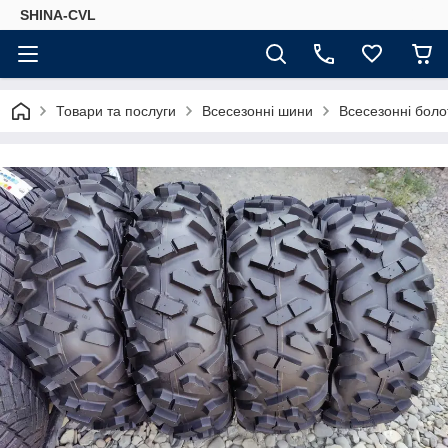
SHINA-CVL
Товари та послуги
Всесезонні шини
Всесезонні болот