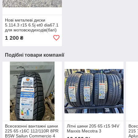
Нові металеві диски
5.114.3 r15 6.5j et0 dia67.1
для мотовсюдиходів(багі)
1 200
₴
Подібні товари компанії
Всесезонні вантажні шини
Літні шини 205 65 r15 94V
Всес
225 65 r16C 112/110R 8PR
Maxxis Mecotra 3
215 
BSW Sailun Commercio 4
Aplu