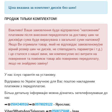
Ціна вказана за комплект дисків без шин!
ПРОДАЖ ТІЛЬКИ КОМПЛЕКТОМ!
Важливо! Ваше замовлення буде відправлено "наложеним"
платижем після внесення передоплати за доставку шин чи
дисків(ця сума буде вирахувана з загальної суми наложки)!
Якщо Ви отримали товар, який не відповідає замовленому(не
вірний розмір шин чи дисків, не співпадають параметри і т.д.)
і це сталося з нашої вини, ми компенсуємо всі витрати на
повернення та поміняєм товар або повернемо передоплату,
якщо не знайдемо заміну!
У нас існує гарантія на установку.
Відправка по Україні зручною для Вас поштою накладеним
платижем з передоплатою.
Більш детальну інформацію можна дізнатись зателефонувавши до
нас
➡️☎️
0504340916
/
➡️☎️
0978029122
- Ярослав;
Viber/WhatsApp/Telegram
➡️☎️
0508375048
- Іван