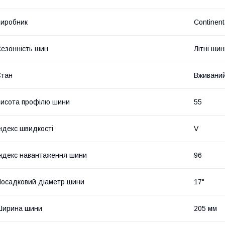
иробник
Continent
езонність шин
Літні ши
Стан
Вживани
исота профілю шини
55
ндекс швидкості
V
ндекс навантаження шини
96
осадковий діаметр шини
17"
Ширина шини
205 мм