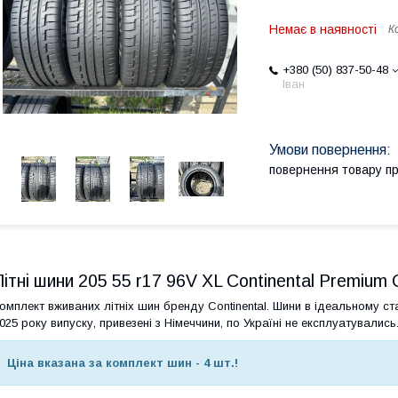
Немає в наявності
К
+380 (50) 837-50-48
Іван
повернення товару п
Літні шини 205 55 r17 96V XL Continental Premium 
омплект вживаних літніх шин бренду Continental. Шини в ідеальному ста
025 року випуску, привезені з Німеччини, по Україні не експлуатувались
Ціна вказана за комплект шин - 4 шт.!