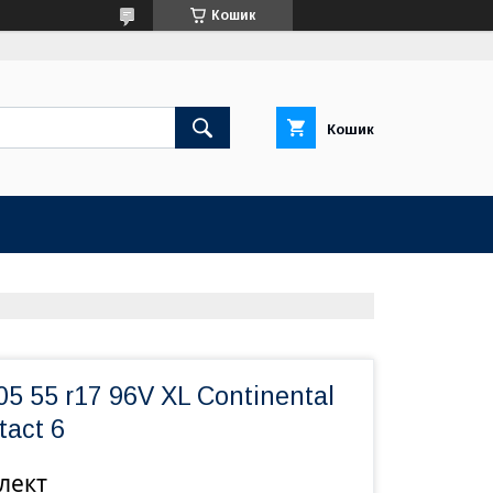
Кошик
Кошик
05 55 r17 96V XL Continental
act 6
лект