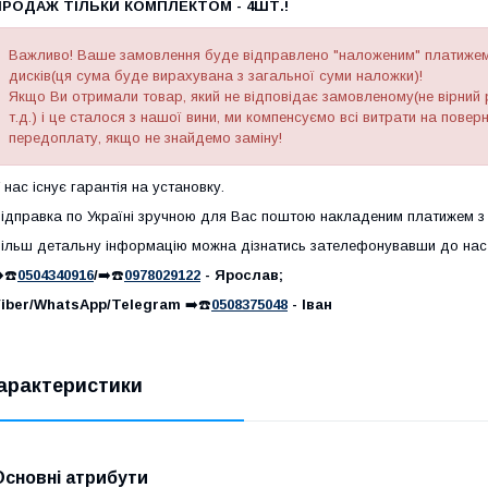
ПРОДАЖ ТІЛЬКИ КОМПЛЕКТОМ - 4ШТ.!
Важливо! Ваше замовлення буде відправлено "наложеним" платижем 
дисків(ця сума буде вирахувана з загальної суми наложки)!
Якщо Ви отримали товар, який не відповідає замовленому(не вірний р
т.д.) і це сталося з нашої вини, ми компенсуємо всі витрати на пове
передоплату, якщо не знайдемо заміну!
 нас існує гарантія на установку.
ідправка по Україні зручною для Вас поштою накладеним платижем з
ільш детальну інформацію можна дізнатись зателефонувавши до нас
️☎️
0504340916
/
➡️☎️
0978029122
- Ярослав;
iber/WhatsApp/Telegram
➡️☎️
0508375048
- Іван
арактеристики
Основні атрибути