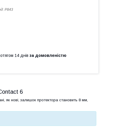
од:
P843
ротягом 14 днів
за домовленістю
Contact 6
ні, як нові, залишок протектора становить 8 мм,
.