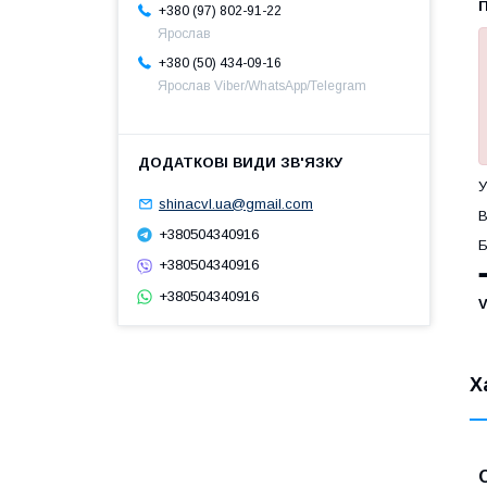
+380 (97) 802-91-22
Ярослав
+380 (50) 434-09-16
Ярослав Viber/WhatsApp/Telegram
У
shinacvl.ua@gmail.com
В
+380504340916
Б
+380504340916
➡
+380504340916
V
Х