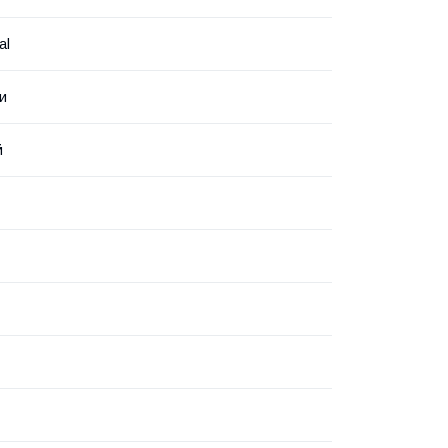
al
ни
й