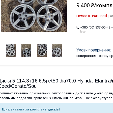
9 400 ₴/компл
Немає в наявності
К
+380 (50) 837-50-48
Іван
повернення товару п
Диски 5.114.3 r16 6.5j et50 dia70.0 Hyindai Elantra
Ceed/Cerato/Soul
омплект вживаних оригінальних легкосплавних дисків німецького бренду
евеличких подряпин, привезені з Німеччини, по Україні не експлуатувал
Ціна вказана за комплект дисків!