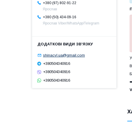
+380 (97) 802-91-22
Ярослав
+380 (50) 434-09-16
Ярослав Viber/WhatsApp/Telegram
shinacvl.ua@gmail.com
У
+380504340916
В
+380504340916
Б
+380504340916
➡
V
Х