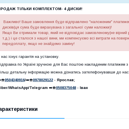
ПРОДАЖ ТІЛЬКИ КОМПЛЕКТОМ- 4 ДИСКИ!
Важливо! Ваше замовлення буде відправлено "наложеним" платижем
дисків(ця сума буде вирахувана з загальної суми наложки)!
Якщо Ви отримали товар, який не відповідає замовленому(не вірний р
т.д.) і це сталося з нашої вини, ми компенсуємо всі витрати на пове
передоплату, якщо не знайдемо заміну!
 нас існує гарантія на установку.
ідправка по Україні зручною для Вас поштою накладеним платижем з
ільш детальну інформацію можна дізнатись зателефонувавши до нас
️☎️
0504340916
/
➡️☎️
0978029122
- Ярослав;
iber/WhatsApp/Telegram
➡️☎️
0508375048
- Іван
арактеристики