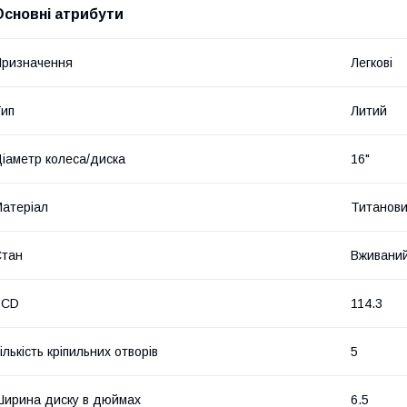
Основні атрибути
ризначення
Легкові
ип
Литий
іаметр колеса/диска
16"
атеріал
Титанови
Стан
Вживани
PCD
114.3
ількість кріпильних отворів
5
ирина диску в дюймах
6.5