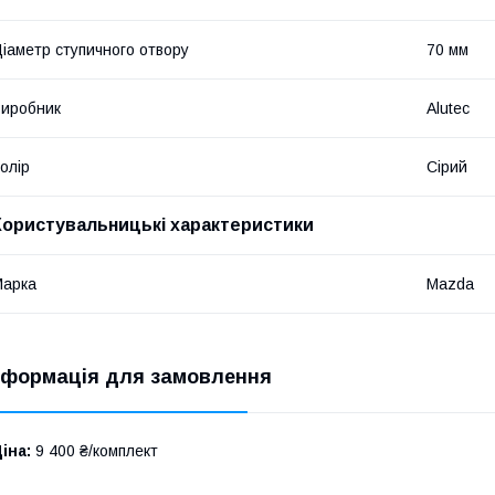
іаметр ступичного отвору
70 мм
иробник
Alutec
олір
Сірий
Користувальницькі характеристики
Марка
Mazda
нформація для замовлення
іна:
9 400 ₴/комплект