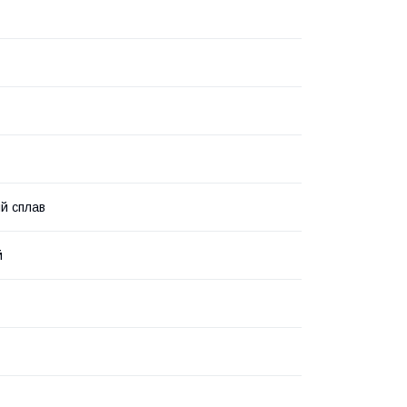
й сплав
й