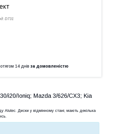
ект
од:
D731
ротягом 14 днів
за домовленістю
/i30/i20/Ioniq; Mazda 3/626/CX3; Kia
 Alutec. Диски у відмінному стані, мають декілька
ись.