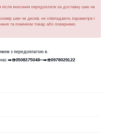
після внесення передоплати за доставку шин чи
озмір шин чи дисків, не співпадають параметри і
рнення та поміняєм товар або повернемо
ижем з передоплатою в.
ас ➡️☎️
0508375048
➖➡️☎️
0978029122