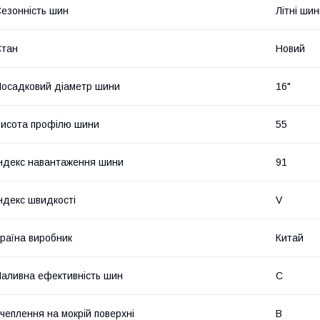
езонність шин
Літні ши
Стан
Новий
осадковий діаметр шини
16"
исота профілю шини
55
ндекс навантаження шини
91
ндекс швидкості
V
раїна виробник
Китай
аливна ефективність шин
C
чеплення на мокрій поверхні
B