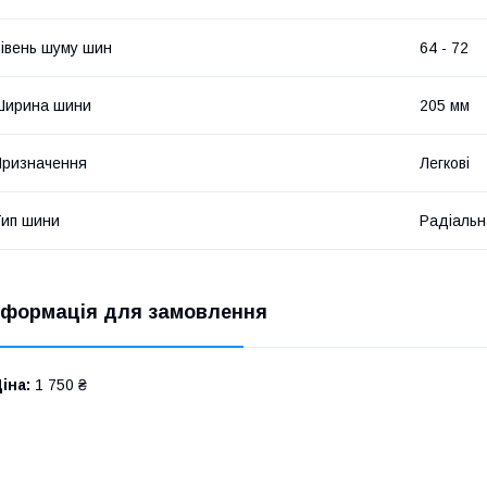
івень шуму шин
64 - 72
Ширина шини
205 мм
ризначення
Легкові
ип шини
Радіальн
нформація для замовлення
іна:
1 750 ₴