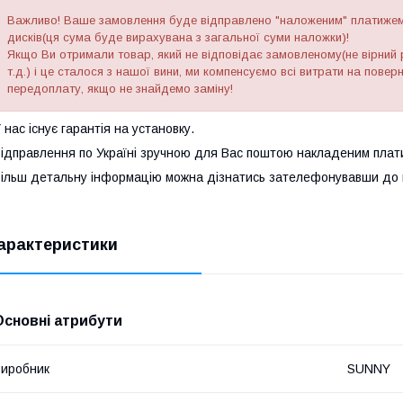
Важливо! Ваше замовлення буде відправлено "наложеним" платижем 
дисків(ця сума буде вирахувана з загальної суми наложки)!
Якщо Ви отримали товар, який не відповідає замовленому(не вірний р
т.д.) і це сталося з нашої вини, ми компенсуємо всі витрати на пове
передоплату, якщо не знайдемо заміну!
 нас існує гарантія на установку.
ідправлення по Україні зручною для Вас поштою накладеним плат
ільш детальну інформацію можна дізнатись зателефонувавши до н
арактеристики
Основні атрибути
иробник
SUNNY