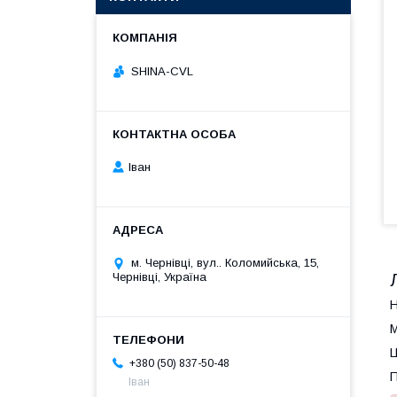
SHINA-CVL
Іван
м. Чернівці, вул.. Коломийська, 15,
Чернівці, Україна
Н
М
Ц
+380 (50) 837-50-48
П
Іван