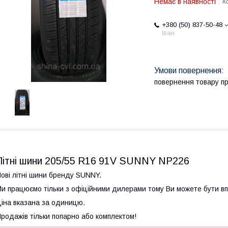
Немає в наявності
К
+380 (50) 837-50-48
Іван
повернення товару п
Літні шини 205/55 R16 91V SUNNY NP226
ові літні шини бренду SUNNY.
и працюємо тільки з офіційними дилерами тому Ви можете бути впев
іна вказана за одиницю.
родажів тільки попарно або комплектом!