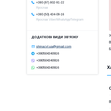
+380 (97) 802-91-22
Ярослав
+380 (50) 434-09-16
Ярослав Viber/WhatsApp/Telegram
У
В
shinacvl.ua@gmail.com
Б
+380504340916
+380504340916
Х
+380504340916
В