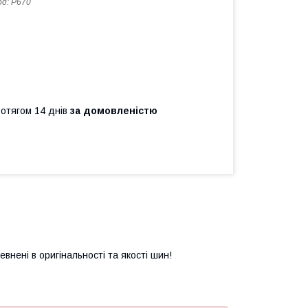
од:
P670
ротягом 14 днів
за домовленістю
нені в оригінальності та якості шин!