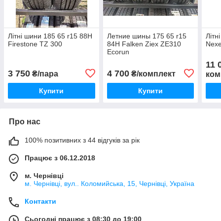
Літні шини 185 65 r15 88H
Летние шины 175 65 r15
Літн
Firestone TZ 300
84H Falken Ziex ZE310
Nexe
Ecorun
11 
3 750
4 700
₴/пара
₴/комплект
ком
Купити
Купити
Про нас
100% позитивних з 44 відгуків за рік
Працює з 06.12.2018
м. Чернівці
м. Чернівці, вул.. Коломийська, 15, Чернівці, Україна
Контакти
Сьогодні працює з 08:30 до 19:00