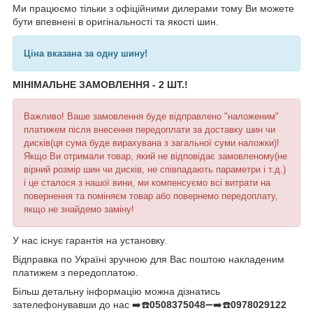
Ми працюємо тільки з офіційними дилерами тому Ви можете
бути впевнені в оригінальності та якості шин.
Ціна вказана за одну шину!
МІНІМАЛЬНЕ ЗАМОВЛЕННЯ - 2 ШТ.!
Важливо! Ваше замовлення буде відправлено "наложеним"
платижем після внесення передоплати за доставку шин чи
дисків(ця сума буде вирахувана з загальної суми наложки)!
Якщо Ви отримали товар, який не відповідає замовленому(не
вірний розмір шин чи дисків, не співпадають параметри і т.д.)
і це сталося з нашої вини, ми компенсуємо всі витрати на
повернення та поміняєм товар або повернемо передоплату,
якщо не знайдемо заміну!
У нас існує гарантія на установку.
Відправка по Україні зручною для Вас поштою накладеним
платижем з передоплатою.
Більш детальну інформацію можна дізнатись
зателефонувавши до нас ➡️☎️
0508375048
➖➡️☎️
0978029122