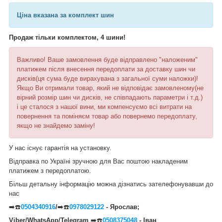
Ціна вказана за комплект шин
Продаж тільки комплектом, 4 шини!
Важливо! Ваше замовлення буде відправлено "наложеним"
платижем після внесення передоплати за доставку шин чи
дисків(ця сума буде вирахувана з загальної суми наложки)!
Якщо Ви отримали товар, який не відповідає замовленому(не
вірний розмір шин чи дисків, не співпадають параметри і т.д.)
і це сталося з нашої вини, ми компенсуємо всі витрати на
повернення та поміняєм товар або повернемо передоплату,
якщо не знайдемо заміну!
У нас існує гарантія на установку.
Відправка по Україні зручною для Вас поштою накладеним
платижем з передоплатою.
Більш детальну інформацію можна дізнатись зателефонувавши до
нас
➡️☎️
0504340916
/
➡️☎️
0978029122
- Ярослав;
Viber/WhatsApp/Telegram
➡️☎️
0508375048
- Іван