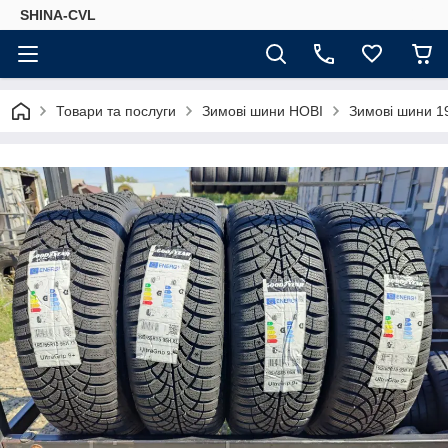
SHINA-CVL
Товари та послуги
Зимові шини НОВІ
Зимові шини 19