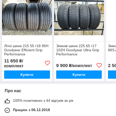
Літні шини 215 55 r18 95H
Зимові шини 225 65 r17
Зимо
Goodyear Efficient Grip
102H Goodyear Ultra Grip
88S
Performance
Performance
11 650
₴/
9 900
2 5
₴/комплект
комплект
Купити
Купити
Про нас
100% позитивних з 44 відгуків за рік
Працює з 06.12.2018