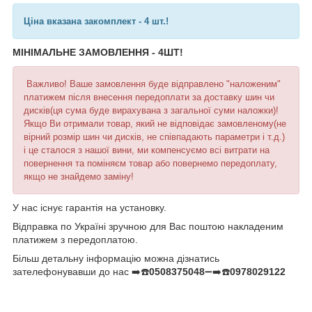
Ціна вказана закомплект - 4 шт.!
МІНІМАЛЬНЕ ЗАМОВЛЕННЯ - 4ШТ!
Важливо! Ваше замовлення буде відправлено "наложеним"
платижем після внесення передоплати за доставку шин чи
дисків(ця сума буде вирахувана з загальної суми наложки)!
Якщо Ви отримали товар, який не відповідає замовленому(не
вірний розмір шин чи дисків, не співпадають параметри і т.д.)
і це сталося з нашої вини, ми компенсуємо всі витрати на
повернення та поміняєм товар або повернемо передоплату,
якщо не знайдемо заміну!
У нас існує гарантія на установку.
Відправка по Україні зручною для Вас поштою накладеним
платижем з передоплатою.
Більш детальну інформацію можна дізнатись
зателефонувавши до нас ➡️☎️
0508375048
➖➡️☎️
0978029122