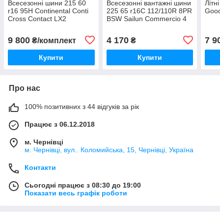
Всесезонні шини 215 60
Всесезонні вантажні шини
Літн
r16 95H Continental Conti
225 65 r16C 112/110R 8PR
Good
Cross Contact LX2
BSW Sailun Commercio 4
Seasons
9 800
4 170
7 9
₴/комплект
₴
Купити
Купити
Про нас
100% позитивних з 44 відгуків за рік
Працює з 06.12.2018
м. Чернівці
м. Чернівці, вул.. Коломийська, 15, Чернівці, Україна
Контакти
Сьогодні працює з 08:30 до 19:00
Показати весь графік роботи