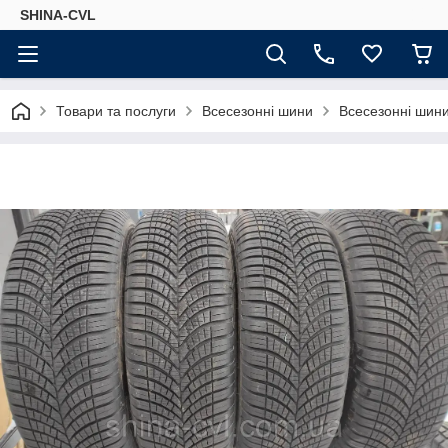
SHINA-CVL
Товари та послуги
Всесезонні шини
Всесезонні ши