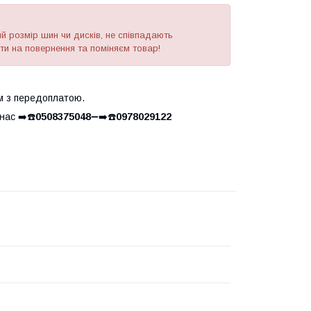
 розмір шин чи дисків, не співпадають
ати на повернення та поміняєм товар!
м з передоплатою.
ас ➡️☎️
0508375048
➖➡️☎️
0978029122