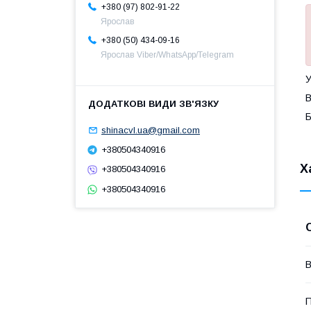
+380 (97) 802-91-22
Ярослав
+380 (50) 434-09-16
Ярослав Viber/WhatsApp/Telegram
У
В
Б
shinacvl.ua@gmail.com
+380504340916
Х
+380504340916
+380504340916
В
П