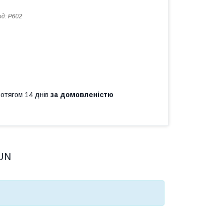
од:
P602
ротягом 14 днів
за домовленістю
RUN