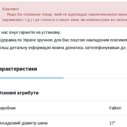
Важливо!
Якщо Ви отримали товар, який не відповідає замовленому(не вірний
параметри і т.д.) і це сталося з нашої вини, ми компенсуємо всі витр
 нас існує гарантія на установку.
ідправка по Україні зручною для Вас поштою накладеним платиже
ільш детальну інформацію можна дізнатись зателефонувавши до н
арактеристики
Основні атрибути
иробник
Falken
осадковий діаметр шини
17"