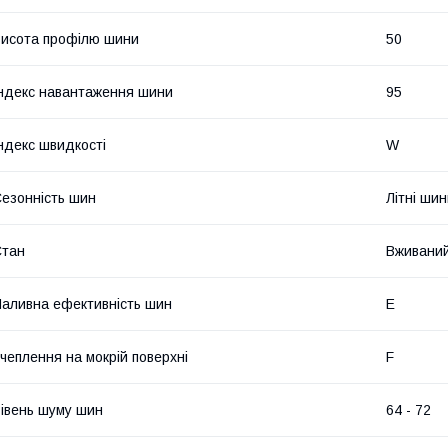
исота профілю шини
50
ндекс навантаження шини
95
ндекс швидкості
W
езонність шин
Літні ши
Стан
Вживани
аливна ефективність шин
E
чеплення на мокрій поверхні
F
івень шуму шин
64 - 72