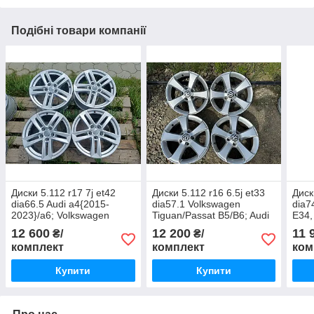
Подібні товари компанії
Диски 5.112 r17 7j et42
Диски 5.112 r16 6.5j et33
Диск
dia66.5 Audi a4{2015-
dia57.1 Volkswagen
dia7
2023}/a6; Volkswagen
Tiguan/Passat B5/B6; Audi
E34,
Passat b6/b7
Q3/A4
Tran
12 600
12 200
11 
₴/
₴/
T5/T
комплект
комплект
ком
Купити
Купити