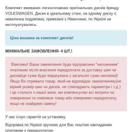
Комплект вживаних легкосплавних оригінальних дисків бренду
VOLKSWAGEN. Диски в ідеальному стані, на одному диску є
невеличка подряпина, привезені з Німеччини, по Україні не
експлуатувались.
Ціна вказана за комплект дисків!
МІНІМАЛЬНЕ ЗАМОВЛЕННЯ- 4 ШТ.!
Важливо! Ваше замовлення буде відправлено "наложеним"
платижем після внесення передоплати за доставку шин чи
дисків(ця сума буде вирахувана з загальної суми наложки)!
Якщо Ви отримали товар, який не відповідає замовленому(не
вірний розмір шин чи дисків, не співпадають параметри і т.д.)
і це сталося з нашої вини, ми компенсуємо всі витрати на
повернення та поміняєм товар або повернемо передоплату,
якщо не знайдемо заміну!
У нас існує гарантія на установку.
Відправка по Україні зручною для Вас поштою накладеним
платижем з передоплатою.