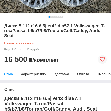
Диски 5.112 r16 6.5j et43 dia57.1 Volkswagen T-
roc/Passat b6/b7/b8/Touran/Golf/Caddy, Audi,
Seat
Немає в наявності
Код: D490
Роздріб
16 500
₴/комплект
Опис
Характеристики
Доставка
Оплата
Умови п
Опис
Диски 5.112 r16 6.5j et43 dia57.1
Volkswagen T-roc/Passat
b6/b7/b8/Touran/Golf/Caddy, Audi, Seat