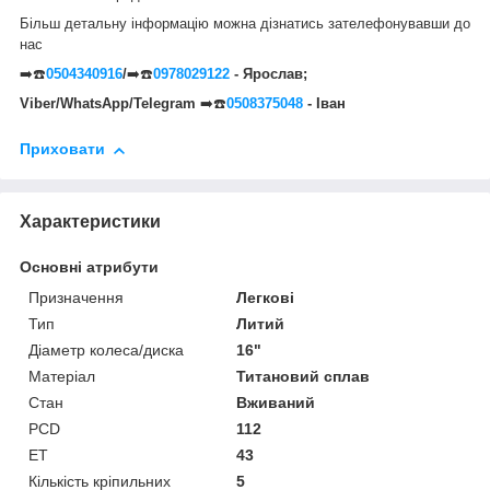
Більш детальну інформацію можна дізнатись зателефонувавши до
нас
➡️☎️
0504340916
/
➡️☎️
0978029122
- Ярослав;
Viber/WhatsApp/Telegram
➡️☎️
0508375048
- Іван
Приховати
Характеристики
Основні атрибути
Призначення
Легкові
Тип
Литий
Діаметр колеса/диска
16"
Матеріал
Титановий сплав
Стан
Вживаний
PCD
112
ET
43
Кількість кріпильних
5