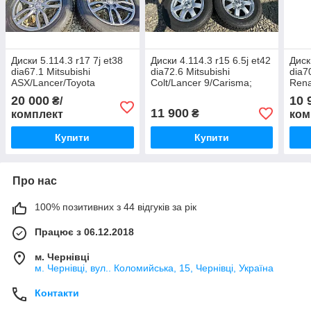
Диски 5.114.3 r17 7j et38
Диски 4.114.3 r15 6.5j et42
Диск
dia67.1 Mitsubishi
dia72.6 Mitsubishi
dia7
ASX/Lancer/Toyota
Colt/Lancer 9/Carisma;
Rena
RAV4/Honda CR-V/Hyundai
Chevrolet Lacetti; Kia
20 000
10 
₴/
Tucson
Cerato
11 900
₴
комплект
ком
Купити
Купити
Про нас
100% позитивних з 44 відгуків за рік
Працює з 06.12.2018
м. Чернівці
м. Чернівці, вул.. Коломийська, 15, Чернівці, Україна
Контакти