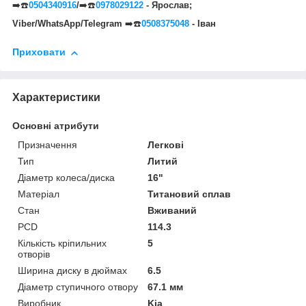
➡️☎️
0504340916
/
➡️☎️
0978029122
- Ярослав;
Viber/WhatsApp/Telegram
➡️☎️
0508375048
- Іван
Приховати
Характеристики
Основні атрибути
Призначення
Легкові
Тип
Литий
Діаметр колеса/диска
16"
Матеріал
Титановий сплав
Стан
Вживаний
PCD
114.3
Кількість кріпильних
5
отворів
Ширина диску в дюймах
6.5
Діаметр ступичного отвору
67.1 мм
Виробник
Kia