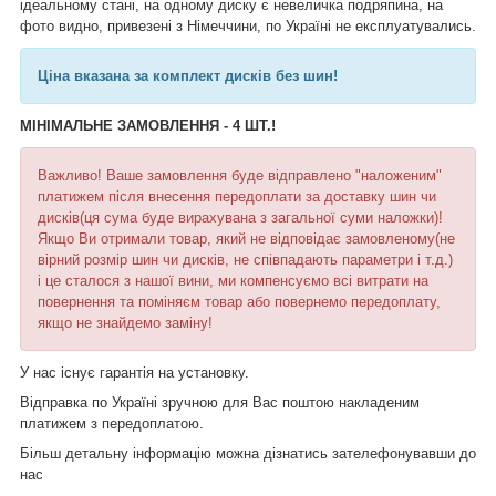
ідеальному стані, на одному диску є невеличка подряпина, на
фото видно, привезені з Німеччини, по Україні не експлуатувались.
Ціна вказана за комплект дисків без шин!
МІНІМАЛЬНЕ ЗАМОВЛЕННЯ - 4 ШТ.!
Важливо! Ваше замовлення буде відправлено "наложеним"
платижем після внесення передоплати за доставку шин чи
дисків(ця сума буде вирахувана з загальної суми наложки)!
Якщо Ви отримали товар, який не відповідає замовленому(не
вірний розмір шин чи дисків, не співпадають параметри і т.д.)
і це сталося з нашої вини, ми компенсуємо всі витрати на
повернення та поміняєм товар або повернемо передоплату,
якщо не знайдемо заміну!
У нас існує гарантія на установку.
Відправка по Україні зручною для Вас поштою накладеним
платижем з передоплатою.
Більш детальну інформацію можна дізнатись зателефонувавши до
нас