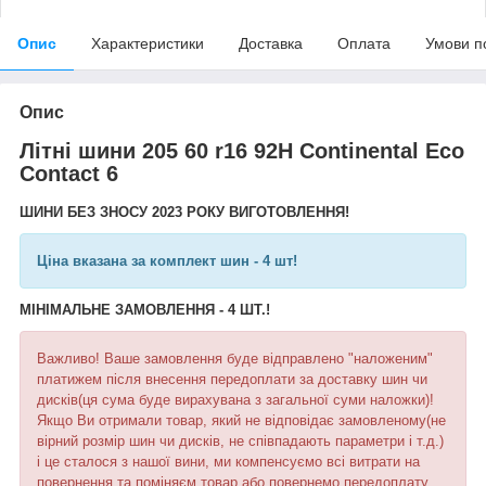
Опис
Характеристики
Доставка
Оплата
Умови п
Опис
Літні шини 205 60 r16 92H Continental Eco
Contact 6
ШИНИ БЕЗ ЗНОСУ 2023 РОКУ ВИГОТОВЛЕННЯ!
Ціна вказана за комплект шин - 4 шт!
МІНІМАЛЬНЕ ЗАМОВЛЕННЯ - 4 ШТ.!
Важливо! Ваше замовлення буде відправлено "наложеним"
платижем після внесення передоплати за доставку шин чи
дисків(ця сума буде вирахувана з загальної суми наложки)!
Якщо Ви отримали товар, який не відповідає замовленому(не
вірний розмір шин чи дисків, не співпадають параметри і т.д.)
і це сталося з нашої вини, ми компенсуємо всі витрати на
повернення та поміняєм товар або повернемо передоплату,