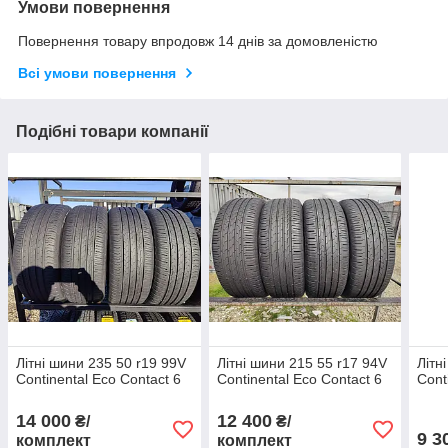
Умови повернення
Повернення товару впродовж 14 днів за домовленістю
Всі умови повернення
Подібні товари компанії
Літні шини 235 50 r19 99V
Літні шини 215 55 r17 94V
Літн
Continental Eco Contact 6
Continental Eco Contact 6
Cont
14 000
12 400
₴/
₴/
9 3
комплект
комплект