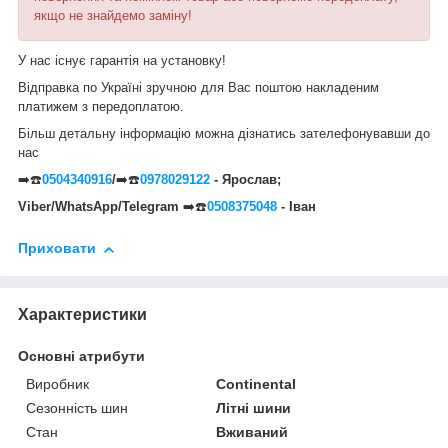
якщо не знайдемо заміну!
У нас існує гарантія на установку!
Відправка по Україні зручною для Вас поштою накладеним
платижем з передоплатою.
Більш детальну інформацію можна дізнатись зателефонувавши до
нас
➡️☎️
0504340916
/
➡️☎️
0978029122
- Ярослав;
Viber/WhatsApp/Telegram
➡️☎️
0508375048
- Іван
Приховати
Характеристики
Основні атрибути
Виробник
Continental
Сезонність шин
Літні шини
Стан
Вживаний