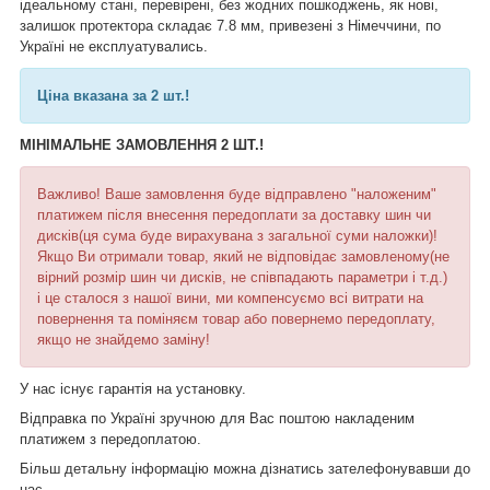
ідеальному стані, перевірені, без жодних пошкоджень, як нові,
залишок протектора складає 7.8 мм, привезені з Німеччини, по
Україні не експлуатувались.
Ціна вказана за 2 шт.!
МІНІМАЛЬНЕ ЗАМОВЛЕННЯ 2 ШТ.!
Важливо! Ваше замовлення буде відправлено "наложеним"
платижем після внесення передоплати за доставку шин чи
дисків(ця сума буде вирахувана з загальної суми наложки)!
Якщо Ви отримали товар, який не відповідає замовленому(не
вірний розмір шин чи дисків, не співпадають параметри і т.д.)
і це сталося з нашої вини, ми компенсуємо всі витрати на
повернення та поміняєм товар або повернемо передоплату,
якщо не знайдемо заміну!
У нас існує гарантія на установку.
Відправка по Україні зручною для Вас поштою накладеним
платижем з передоплатою.
Більш детальну інформацію можна дізнатись зателефонувавши до
нас