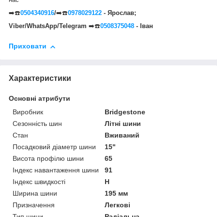
➡️☎️
0504340916
/
➡️☎️
0978029122
- Ярослав;
Viber/WhatsApp/Telegram
➡️☎️
0508375048
- Іван
Приховати
Характеристики
Основні атрибути
Виробник
Bridgestone
Сезонність шин
Літні шини
Стан
Вживаний
Посадковий діаметр шини
15"
Висота профілю шини
65
Індекс навантаження шини
91
Індекс швидкості
H
Ширина шини
195 мм
Призначення
Легкові
Тип шини
Радіальна