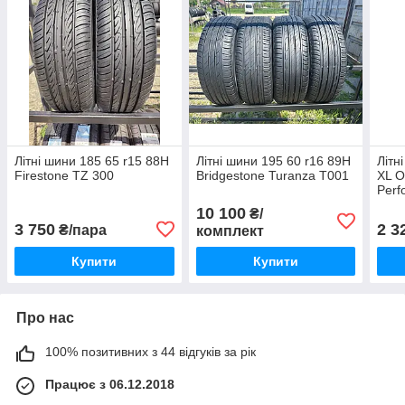
Літні шини 185 65 r15 88H
Літні шини 195 60 r16 89H
Літн
Firestone TZ 300
Bridgestone Turanza T001
XL O
Perf
10 100
₴/
3 750
2 3
₴/пара
комплект
Купити
Купити
Про нас
100% позитивних з 44 відгуків за рік
Працює з 06.12.2018