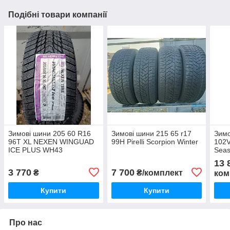
Подібні товари компанії
Зимові шини 205 60 R16
Зимові шини 215 65 r17
Зимо
96T XL NEXEN WINGUAD
99H Pirelli Scorpion Winter
102V
ICE PLUS WH43
Sea
13 
3 770
7 700
₴
₴/комплект
ком
Купити
Купити
Про нас