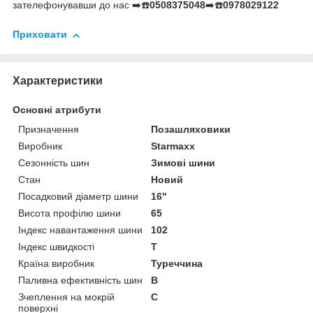
зателефонувавши до нас ➡️☎️
0508375048
➡️☎️
0978029122
Приховати
Характеристики
Основні атрибути
Призначення
Позашляховики
Виробник
Starmaxx
Сезонність шин
Зимові шини
Стан
Новий
Посадковий діаметр шини
16"
Висота профілю шини
65
Індекс навантаження шини
102
Індекс швидкості
T
Країна виробник
Туреччина
Паливна ефективність шин
B
Зчеплення на мокрій
C
поверхні