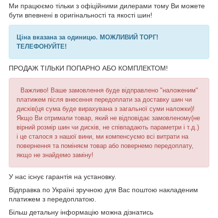
Ми працюємо тільки з офіційними дилерами тому Ви можете
бути впевнені в оригінальності та якості шин!
Ціна вказана за одиницю. МОЖЛИВИЙ ТОРГ!
ТЕЛЕФОНУЙТЕ!
ПРОДАЖ ТІЛЬКИ ПОПАРНО АБО КОМПЛЕКТОМ!
Важливо! Ваше замовлення буде відправлено "наложеним"
платижем після внесення передоплати за доставку шин чи
дисків(ця сума буде вирахувана з загальної суми наложки)!
Якщо Ви отримали товар, який не відповідає замовленому(не
вірний розмір шин чи дисків, не співпадають параметри і т.д.)
і це сталося з нашої вини, ми компенсуємо всі витрати на
повернення та поміняєм товар або повернемо передоплату,
якщо не знайдемо заміну!
У нас існує гарантія на установку.
Відправка по Україні зручною для Вас поштою накладеним
платижем з передоплатою.
Більш детальну інформацію можна дізнатись